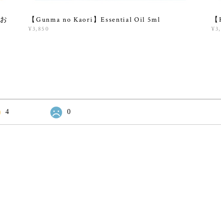
お
【Gunma no Kaori】Essential Oil 5ml
【H
¥3,850
¥3
4
0
記