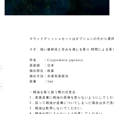
※ウッドディッシュセットはオプションの方から選
スギ 強い森林浴と甘みを感じる香り.時間による香
学名 ：Cryptomeria japonica
原産国 ：日本
抽出部位：枝葉
抽出方法：水蒸気蒸留法
容量 ：5ml
・精油を取り扱う際の注意点
1．直接皮膚に精油の原液を塗らないようにしてくだ
2．誤って精油が皮膚についてしまった場合は水で洗
3．精油は飲用しないでください。
4．精油が目に入らないよう注意してください。