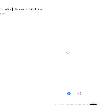
aruKa】Essential Oil 5ml
,850
© Licca All rights reserved.