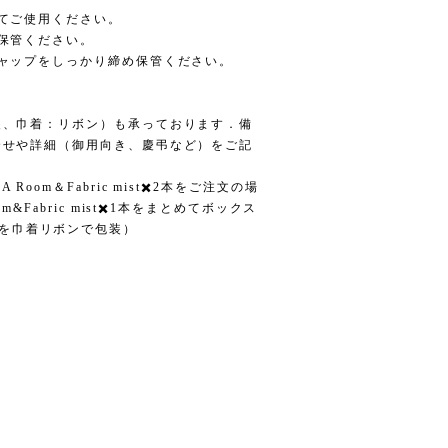
てご使用ください。
保管ください。
ャップをしっかり締め保管ください。
装、巾着：リボン）も承っております．備
合せや詳細（御用向き、慶弔など）をご記
KA Room＆Fabric mist✖️2本をご注文の場
Room&Fabric mist✖️1本をまとめてボックス
✖️1本を巾着リボンで包装）