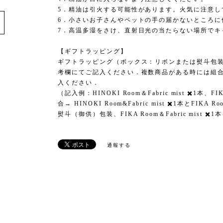
e
5．精油は引火する可能性があります。火気に注意し
6．小さいお子さんやペットの手の届かないところに
7．高温多湿をさけ、直射日光の当たらない場所でキ
【ギフトラッピング】
ギフトラッピング（ボックス：リボンまたは熨斗包
考欄にてご記入ください．複数商品がある時には組
入ください．
（記入例：HINOKI Room＆Fabric mist ✖️1本、FI
合→ HINOKI Room&Fabric mist ✖️1本とFIKA 
熨斗（御供）包装、FIKA Room＆Fabric mist 
通報する